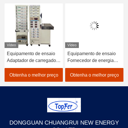
Vídeo
Vídeo
Equipamento de ensaio
Equipamento de ensaio
Adaptador de carregador
Fornecedor de energia
de alta tensão Sistema de
industrial Equipamento
ensaio de alimentação
ATE Condutor LED
Obtenha o melhor preço
Obtenha o melhor preço
ATS Equipamento ATE
Sistemas de ensaio de
fonte de alimentação
DONGGUAN CHUANGRUI NEW ENERGY