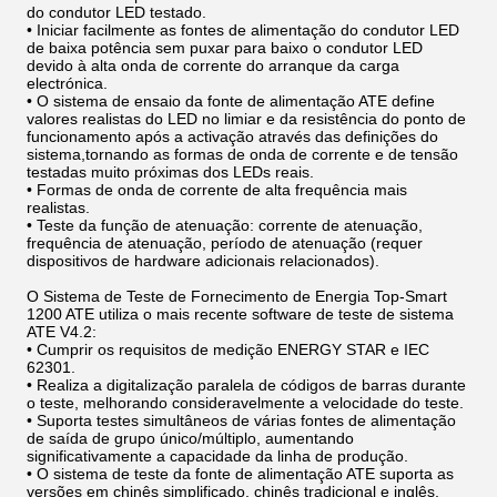
do condutor LED testado.
• Iniciar facilmente as fontes de alimentação do condutor LED
de baixa potência sem puxar para baixo o condutor LED
devido à alta onda de corrente do arranque da carga
electrónica.
• O sistema de ensaio da fonte de alimentação ATE define
valores realistas do LED no limiar e da resistência do ponto de
funcionamento após a activação através das definições do
sistema,tornando as formas de onda de corrente e de tensão
testadas muito próximas dos LEDs reais.
• Formas de onda de corrente de alta frequência mais
realistas.
• Teste da função de atenuação: corrente de atenuação,
frequência de atenuação, período de atenuação (requer
dispositivos de hardware adicionais relacionados).
O Sistema de Teste de Fornecimento de Energia Top-Smart
1200 ATE utiliza o mais recente software de teste de sistema
ATE V4.2:
• Cumprir os requisitos de medição ENERGY STAR e IEC
62301.
• Realiza a digitalização paralela de códigos de barras durante
o teste, melhorando consideravelmente a velocidade do teste.
• Suporta testes simultâneos de várias fontes de alimentação
de saída de grupo único/múltiplo, aumentando
significativamente a capacidade da linha de produção.
• O sistema de teste da fonte de alimentação ATE suporta as
versões em chinês simplificado, chinês tradicional e inglês,