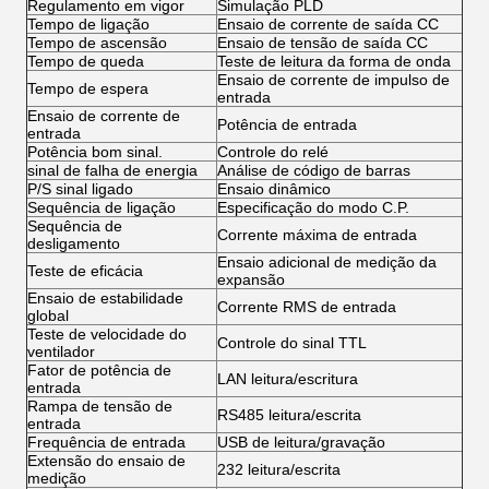
Regulamento em vigor
Simulação PLD
Tempo de ligação
Ensaio de corrente de saída CC
Tempo de ascensão
Ensaio de tensão de saída CC
Tempo de queda
Teste de leitura da forma de onda
Ensaio de corrente de impulso de
Tempo de espera
entrada
Ensaio de corrente de
Potência de entrada
entrada
Potência bom sinal.
Controle do relé
sinal de falha de energia
Análise de código de barras
P/S sinal ligado
Ensaio dinâmico
Sequência de ligação
Especificação do modo C.P.
Sequência de
Corrente máxima de entrada
desligamento
Ensaio adicional de medição da
Teste de eficácia
expansão
Ensaio de estabilidade
Corrente RMS de entrada
global
Teste de velocidade do
Controle do sinal TTL
ventilador
Fator de potência de
LAN leitura/escritura
entrada
Rampa de tensão de
RS485 leitura/escrita
entrada
Frequência de entrada
USB de leitura/gravação
Extensão do ensaio de
232 leitura/escrita
medição