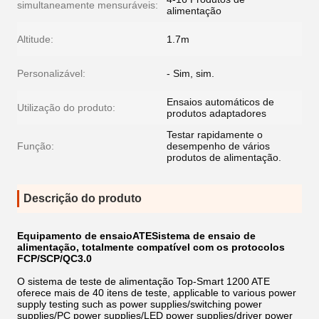
simultaneamente mensuráveis:
alimentação
Altitude:
1.7m
Personalizável:
- Sim, sim.
Ensaios automáticos de
Utilização do produto:
produtos adaptadores
Testar rapidamente o
Função:
desempenho de vários
produtos de alimentação.
Descrição do produto
Equipamento de ensaio
ATE
Sistema de ensaio de
alimentação, totalmente compatível com os protocolos
FCP/SCP/QC3.0
O sistema de teste de alimentação Top-Smart 1200 ATE
oferece mais de 40 itens de teste, applicable to various power
supply testing such as power supplies/switching power
supplies/PC power supplies/LED power supplies/driver power