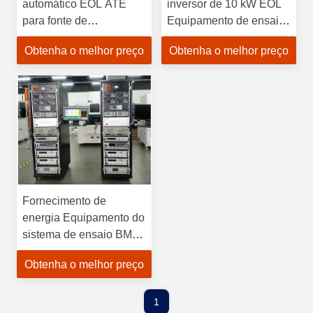
automático EOL ATE
inversor de 10 kW EOL
para fonte de
Equipamento de ensaio
alimentação de
IEEE1547
Obtenha o melhor preço
Obtenha o melhor preço
armazenamento de
energia ao ar livre
Fornecimento de
energia Equipamento do
sistema de ensaio BMS
EOL End Of Line OEM
Obtenha o melhor preço
1