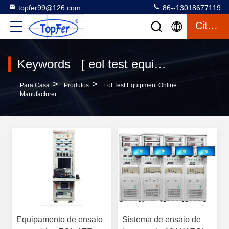
topfer99@126.com
86--13018677119
Citações
Keywords [ eol test equipment ] Match 3 produtos
>
>
Para Casa
Produtos
Eol Test Equipment Online
Manufacturer
Equipamento de ensaio
Sistema de ensaio de